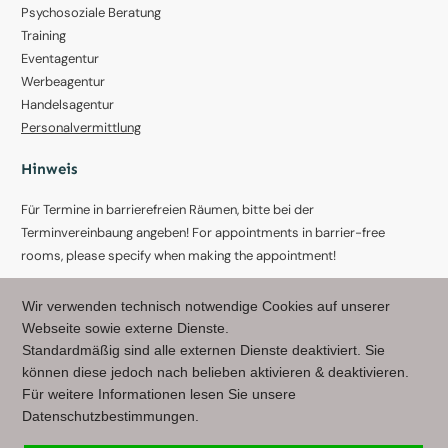
Psychosoziale Beratung
Training
Eventagentur
Werbeagentur
Handelsagentur
Personalvermittlung
Hinweis
Für Termine in barrierefreien Räumen, bitte bei der
Terminvereinbaung angeben! For appointments in barrier-free
rooms, please specify when making the appointment!
AGB - Allgemeine Geschäftsbedingungen
Wir verwenden technisch notwendige Cookies auf unserer
Webseite sowie externe Dienste.
Kontaktdaten:
Standardmäßig sind alle externen Dienste deaktiviert. Sie
können diese jedoch nach belieben aktivieren & deaktivieren.
Office:
Für weitere Informationen lesen Sie unsere
Stiegengasse 11/10, 1060 Wien - Austria
Datenschutzbestimmungen.