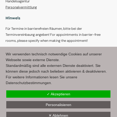
Handelsagentur
Personalvermittlung
Hinweis
Für Termine in barrierefreien Räumen, bitte bei der
Terminvereinbaung angeben! For appointments in barrier-free
rooms, please specify when making the appointment!
AGB - Allgemeine Geschäftsbedingungen
Wir verwenden technisch notwendige Cookies auf unserer
Webseite sowie externe Dienste.
Kontaktdaten:
Standardmäßig sind alle externen Dienste deaktiviert. Sie
können diese jedoch nach belieben aktivieren & deaktivieren.
Office:
Für weitere Informationen lesen Sie unsere
Stiegengasse 11/10, 1060 Wien - Austria
Datenschutzbestimmungen.
+43 (0)660 / 522 87 06
✓ Akzeptieren
office@my-mediator.at
Personalisieren
Eintrag Bundesministerium für Justiz
https://justizonline.gv.at/
✕ Ablehnen