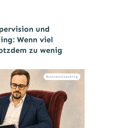
upervision und
ing: Wenn viel
rotzdem zu wenig
BusinessCoaching