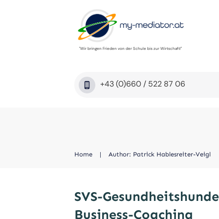
"Wir bringen Frieden von der Schule bis zur Wirtschaft!"
+43 (0)660 / 522 87 06
Home
|
Author:
Patrick Hablesreiter-Veigl
SVS-Gesundheitshunde
Business-Coaching