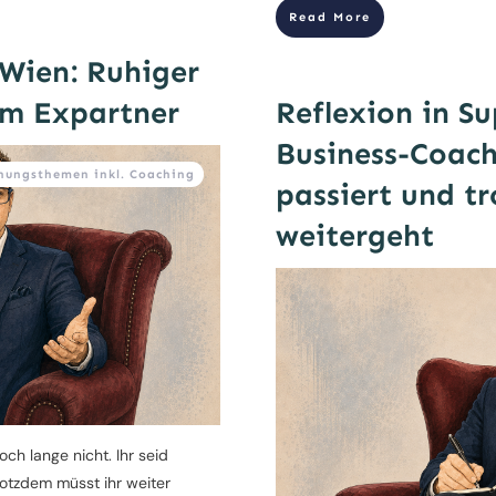
Read More
Wien: Ruhiger
m Expartner
Reflexion in S
Business-Coach
nungsthemen inkl. Coaching
passiert und t
weitergeht
och lange nicht. Ihr seid
rotzdem müsst ihr weiter