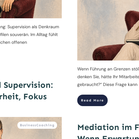
ung: Supervision als Denkraum
filen souverän. Im Alltag fühlt
ichen offenen
Wenn Führung an Grenzen stöß
denken Sie, hätte Ihr Mitarbeit
 Supervision:
gebraucht?“ Diese Frage kann 
rheit, Fokus
Read More
Mediation im 
BusinessCoaching
Wenn Erwartun