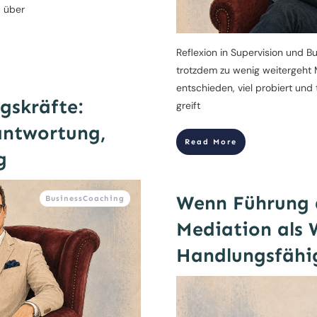
, über
Reflexion in Supervision und B
trotzdem zu wenig weitergeht M
entschieden, viel probiert und
gskräfte:
greift
antwortung,
Read More
g
Wenn Führung 
BusinessCoaching
Mediation als 
Handlungsfähi