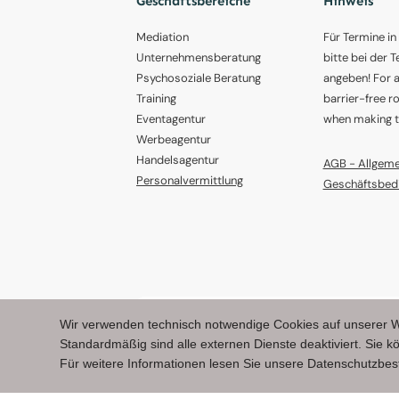
Geschäftsbereiche
Hinweis
Mediation
Für Termine in
Unternehmensberatung
bitte bei der 
Psychosoziale Beratung
angeben! For 
Training
barrier-free r
Eventagentur
when making t
Werbeagentur
Handelsagentur
AGB - Allgeme
Personalvermittlung
Geschäftsbed
© Agentur Hablesreiter e.U.
2026
. All rights reser
Wir verwenden technisch notwendige Cookies auf unserer W
|
Impressum
|
Datenschutz
|
AGB
Standardmäßig sind alle externen Dienste deaktiviert. Sie k
Für weitere Informationen lesen Sie unsere Datenschutzbe