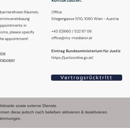
Kontaktdaten:
 barrierefreien Räumen,
Office:
Terminvereinbaung
Stiegengasse 11/10, 1060 Wien - Austria
appointments in
+43 (0)660 / 522 87 06
ooms, please specify
office@my-mediator.at
he appointment!
Eintrag Bundesministerium für Justiz
ine
https://justizonline.gv.at/
ingungen
Vertragsrücktritt
ved. - more Infos
hablesreiter.com
ebseite sowie externe Dienste.
önnen diese jedoch nach belieben aktivieren & deaktivieren.
stimmungen.