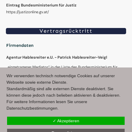
Eintrag Bundesministerium für Justiz
https://justizonline.gv.at/
Vertragsrücktritt
Firmendaten
Agentur Hablesreiter e.U. - Patrick Hablesreiter-Veigl
„eingetragener Mediator“ in der Liste des Bundesministerium für
Justiz (Österreich) & in der Liste des Sozialministeriumservice
Wir verwenden technisch notwendige Cookies auf unserer
(Österreich)
Webseite sowie externe Dienste.
Standardmäßig sind alle externen Dienste deaktiviert. Sie
Stiegengasse 11/10, 1060 Wien - Austria
können diese jedoch nach belieben aktivieren & deaktivieren.
Wienerbergersdl. 10, 3300 Amstetten - Austria
Für weitere Informationen lesen Sie unsere
Datenschutzbestimmungen.
✓ Akzeptieren
© Agentur Hablesreiter e.U.
2026
. All rights reserved. - more Infos
hablesreiter.com
|
Impressum
|
Datenschutz
|
AGB