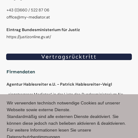
+43 (0)660 / 522 87 06
office@my-mediator.at
Eintrag Bundesministerium für Justiz
https://justizonline.gv.at/
Vertragsrücktritt
Firmendaten
Agentur Hablesreiter e.U. - Patrick Hablesreiter-Veigl
„eingetragener Mediator“ in der Liste des Bundesministerium für
Justiz (Österreich) & in der Liste des Sozialministeriumservice
Wir verwenden technisch notwendige Cookies auf unserer
(Österreich)
Webseite sowie externe Dienste.
Standardmäßig sind alle externen Dienste deaktiviert. Sie
Stiegengasse 11/10, 1060 Wien - Austria
können diese jedoch nach belieben aktivieren & deaktivieren.
Wienerbergersdl. 10, 3300 Amstetten - Austria
Für weitere Informationen lesen Sie unsere
Datenschutzbestimmungen.